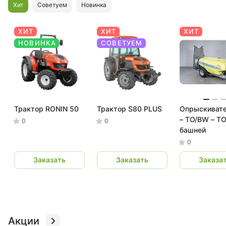
Хит
Советуем
Новинка
ХИТ
ХИТ
ХИТ
НОВИНКА
СОВЕТУЕМ
Трактор RONIN 50
Трактор S80 PLUS
Опрыскиват
– TO/BW – TO
0
0
башней
0
Заказать
Заказать
Заказа
Акции