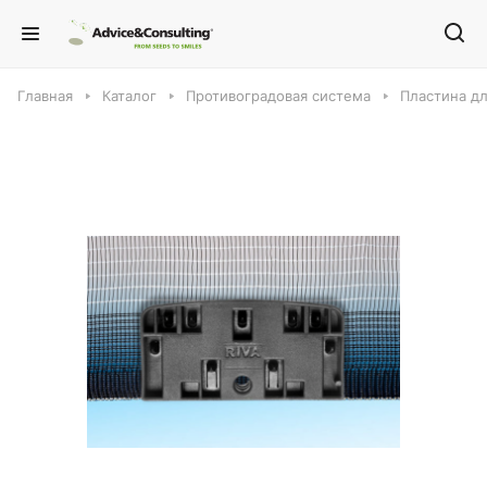
Главная
Каталог
Противоградовая система
Пластина дл